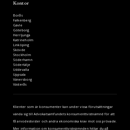
Kontor
Borås
Falkenberg
Gävle
Göteborg
Herrljunga
Katrineholm
Linköping
Skövde
Stockholm
Söderhamn
Södertälje
Uddevalla
Uppsala
Vänersborg
Västerås
Klienter som är konsumenter kan under vissa förutsättningar
vända sig till Advokatsamfundets konsumenttvistnämnd för att
få arvodestvister och andra ekonomiska krav mot oss prövade.
Mer information om konsumenttvistnämnden hittar du på