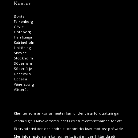
Kontor
Borås
Falkenberg
Gävle
Göteborg
Herrljunga
Katrineholm
Linköping
Skövde
Stockholm
Söderhamn
Södertälje
Uddevalla
Uppsala
Vänersborg
Västerås
Klienter som är konsumenter kan under vissa förutsättningar
vända sig till Advokatsamfundets konsumenttvistnämnd för att
få arvodestvister och andra ekonomiska krav mot oss prövade.
Mer information om konsumenttvistnämnden hittar du på