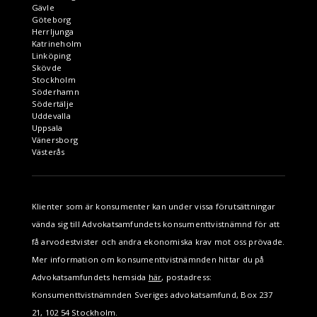
Gävle
Göteborg
Herrljunga
Katrineholm
Linköping
Skövde
Stockholm
Söderhamn
Södertälje
Uddevalla
Uppsala
Vänersborg
Västerås
Klienter som är konsumenter kan under vissa förutsättningar
vända sig till Advokatsamfundets konsumenttvistnämnd för att
få arvodestvister och andra ekonomiska krav mot oss prövade.
Mer information om konsumenttvistnämnden hittar du på
Advokatsamfundets hemsida
här
, postadress:
Konsumenttvistnämnden Sveriges advokatsamfund, Box 237
21, 102 54 Stockholm.