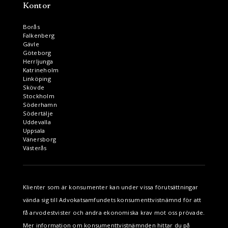
Kontor
Borås
Falkenberg
Gävle
Göteborg
Herrljunga
Katrineholm
Linköping
Skövde
Stockholm
Söderhamn
Södertälje
Uddevalla
Uppsala
Vänersborg
Västerås
Klienter som är konsumenter kan under vissa förutsättningar
vända sig till Advokatsamfundets konsumenttvistnämnd för att
få arvodestvister och andra ekonomiska krav mot oss prövade.
Mer information om konsumenttvistnämnden hittar du på